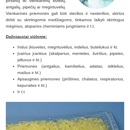
pirštinių iki vienkartinių butelių,
antgalių, pipečių ar mėgintuvėlių.
Vienkarinės priemonės gali būti sterilios ir nesterilios, skirtos
dirbti su skirtingomis medžiagoms, tinkamos laikyti skirtingus
mėginius, atsparios cheminiams junginiams ir t.t.
Dažniausiai siūlome:
Indus (kiuvetes, mėgntuvėlius, indelius, buteliukus ir kt.
Įvairius įrankius (skalperius, menteles, švirštus, pipetes,
piltuvus ir kt.)
Priemones (antgalius, kamštelius, adatas, stiklelius,
maišus ir kt.)
Apsaugines priemones (pirštines, chalatus, respiratorius,
kepuraites ir kt.)
Ir t.t.