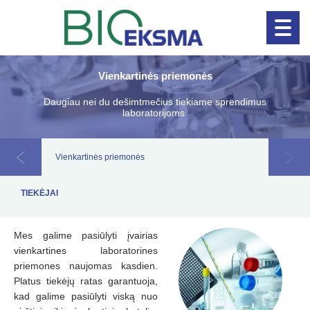
Vienkartinės priemonės
Naujienos!
Klinikinė diagnosti
Daugiau nei du dešimtmečius tiekiame sprendimus
laboratorijoms
Vienkartinės priemonės
TIEKĖJAI
Mes galime pasiūlyti įvairias
vienkartines laboratorines
priemones naujomas kasdien.
Platus tiekėjų ratas garantuoja,
kad galime pasiūlyti viską nuo