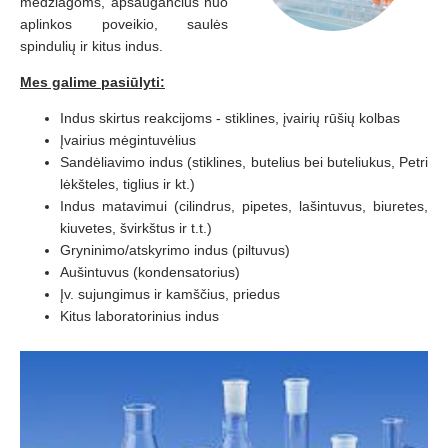
medžiagoms, apsaugančius nuo
aplinkos poveikio, saulės
spindulių ir kitus indus.
Mes galime pasiūlyti:
Indus skirtus reakcijoms - stiklines, įvairių rūšių kolbas
Įvairius mėgintuvėlius
Sandėliavimo indus (stiklines, butelius bei buteliukus, Petri
lėkšteles, tiglius ir kt.)
Indus matavimui (cilindrus, pipetes, lašintuvus, biuretes,
kiuvetes, švirkštus ir t.t.)
Gryninimo/atskyrimo indus (piltuvus)
Aušintuvus (kondensatorius)
Įv. sujungimus ir kamščius, priedus
Kitus laboratorinius indus