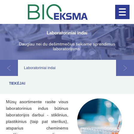
Laboratoriniai indai
Naujienos!
Klinikinė diagnosti
Daugiau nei du dešimtmečius tiekiame sprendimus
laboratorijoms
Laboratoriniai indai
Filtrai
TIEKĖJAI
Mūsų asortimente rasite visus
laboratorinius indus būtinus
laboratorijos darbui - stiklinius,
plastikinius (taip pat sterilius),
atsparius cheminėms