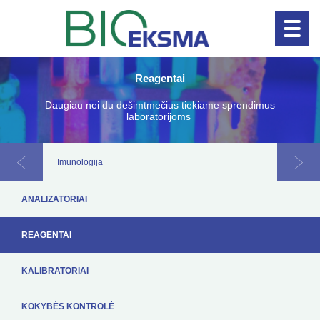
Reagentai
Naujienos!
Klinikinė diagnosti
Daugiau nei du dešimtmečius tiekiame sprendimus
laboratorijoms
Imunologija
Šlapim
ANALIZATORIAI
REAGENTAI
KALIBRATORIAI
KOKYBĖS KONTROLĖ